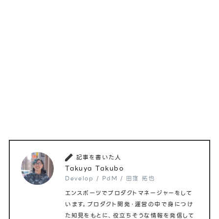
お気に入り登録する
採用状況を知りたい。スカウトを受けた
い。
ライトに話を聞いてみる
30分くらい会社のことを聞いてみたい。
エントリーしたい
さっそく選考に進みたい。
記事を書いた人
Takuya Takubo
Develop / PdM / 田窪 拓也
エンスポーツでプロダクトマネージャーをして
います。プロダクト開発・運営の中で身につけ
た知見をもとに、役立ちそうな情報を発信して